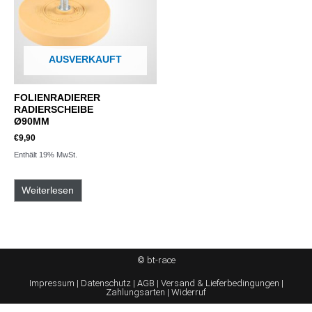
AUSVERKAUFT
FOLIENRADIERER
RADIERSCHEIBE
Ø90MM
€
9,90
Enthält 19% MwSt.
Weiterlesen
© bt-race
Impressum
|
Datenschutz
|
AGB
|
Versand & Lieferbedingungen
|
Zahlungsarten
|
Widerruf