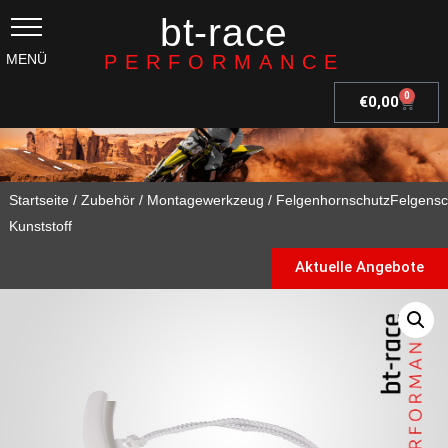
bt-race
PERFORMANCE
0
€
0,00
Startseite
/
Zubehör
/
Montagewerkzeug
/ FelgenhornschutzFelgens
Kunststoff
Aktuelle Angebote