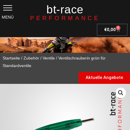
bt-race
PERFORMANCE
0
€
0,00
Startseite
/
Zubehör
/
Ventile
/ Ventilschrauberin grün für
Standardventile
Aktuelle Angebote